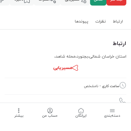
ارتباط
نظرات
پیوند‌ها
ارتباط
استان خراسان شمالی
،
بجنورد
،
محله شاهد
،
مسیریابی
ساعت کاری -
نامشخص
دسته‌بندی
‌ایرانگان
حساب من
بیشتر
09157172550