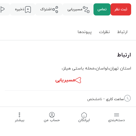
ثبت نظر
تماس
مسیریابی
اشتراک
ذخیره
ارتباط
نظرات
پیوند‌ها
ارتباط
استان تهران
،
لواسان
،
محله باستی هیلز
،
مسیریابی
ساعت کاری -
نامشخص
02126541563
دسته‌بندی
‌ایرانگان
حساب من
بیشتر