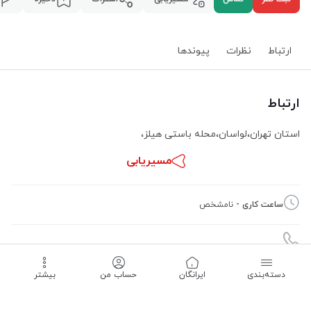
ارتباط
نظرات
پیوند‌ها
ارتباط
استان تهران
،
لواسان
،
محله باستی هیلز
،
مسیریابی
ساعت کاری -
نامشخص
دسته‌بندی
‌ایرانگان
حساب من
بیشتر
09123186753