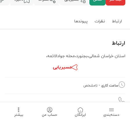
ارتباط
نظرات
پیوند‌ها
ارتباط
استان خراسان شمالی
،
بجنورد
،
محله جوادالائمه
،
مسیریابی
ساعت کاری -
نامشخص
دسته‌بندی
‌ایرانگان
حساب من
بیشتر
09124904325