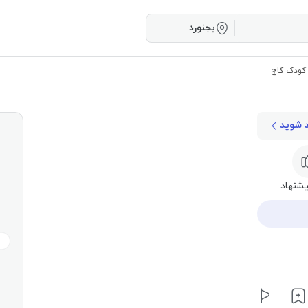
بجنورد
 کودک کاج
د شوید
شنهاد