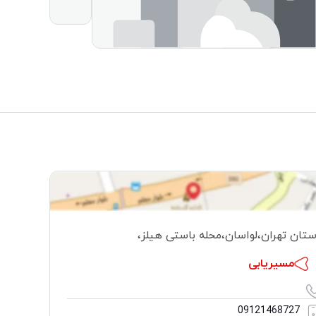
ستان تهران
،
لواسان
،
محله باستی هیلز
،
مسیریابی
09121468727