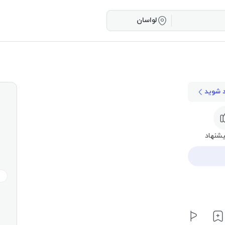
لواسان
د شوید
شنهاد