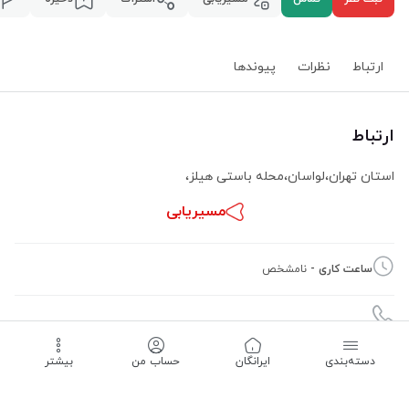
ارتباط
نظرات
پیوند‌ها
ارتباط
استان تهران
،
لواسان
،
محله باستی هیلز
،
مسیریابی
ساعت کاری -
نامشخص
دسته‌بندی
‌ایرانگان
حساب من
بیشتر
09190035382