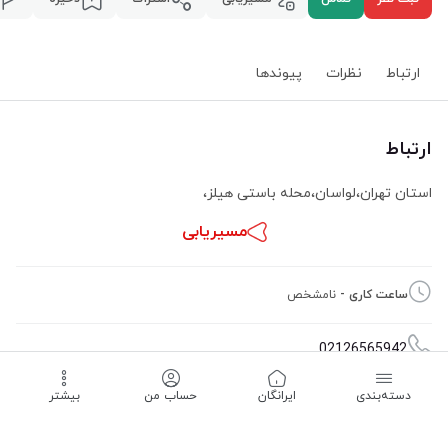
ارتباط
نظرات
پیوند‌ها
ارتباط
استان تهران
،
لواسان
،
محله باستی هیلز
،
مسیریابی
ساعت کاری -
نامشخص
02126565942
دسته‌بندی
‌ایرانگان
حساب من
بیشتر