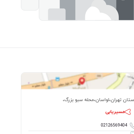
ستان تهران
،
لواسان
،
محله سبو بزرگ
،
مسیریابی
02126569404