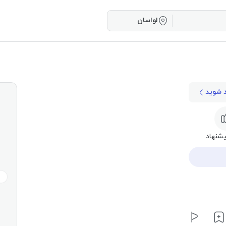
لواسان
د شوید
شنهاد