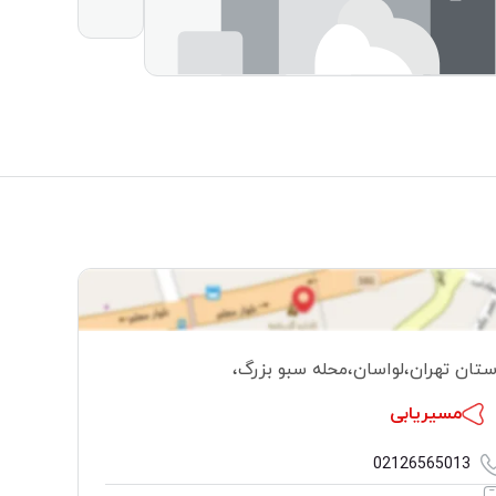
ستان تهران
،
لواسان
،
محله سبو بزرگ
،
مسیریابی
02126565013