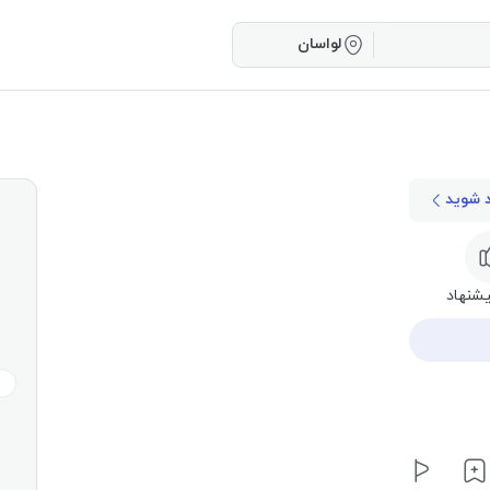
لواسان
د شوید
شنهاد