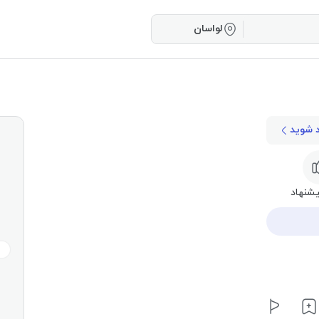
لواسان
د شوید
شنهاد