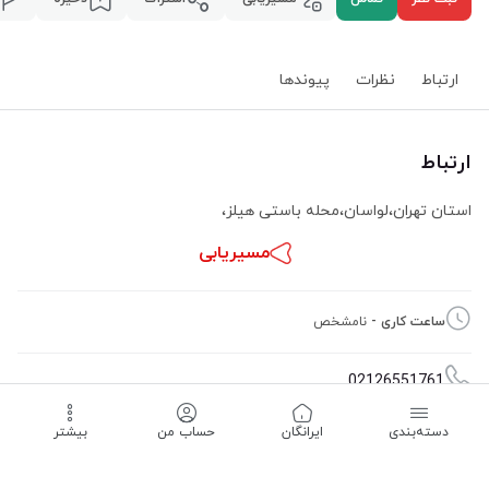
ارتباط
نظرات
پیوند‌ها
ارتباط
استان تهران
،
لواسان
،
محله باستی هیلز
،
مسیریابی
ساعت کاری -
نامشخص
02126551761
دسته‌بندی
‌ایرانگان
حساب من
بیشتر