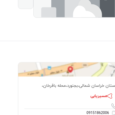
ستان خراسان شمالی
،
بجنورد
،
محله باقرخان
،
مسیریابی
09151862006