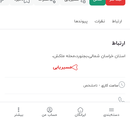
ارتباط
نظرات
پیوند‌ها
ارتباط
استان خراسان شمالی
،
بجنورد
،
محله ملکش
،
مسیریابی
ساعت کاری -
نامشخص
دسته‌بندی
‌ایرانگان
حساب من
بیشتر
09158844054