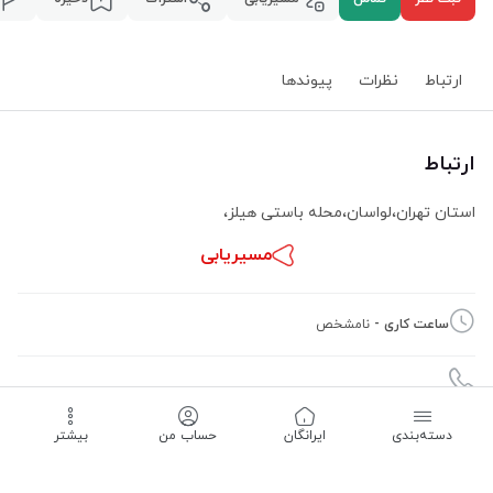
ارتباط
نظرات
پیوند‌ها
ارتباط
استان تهران
،
لواسان
،
محله باستی هیلز
،
مسیریابی
ساعت کاری -
نامشخص
دسته‌بندی
‌ایرانگان
حساب من
بیشتر
09197638521