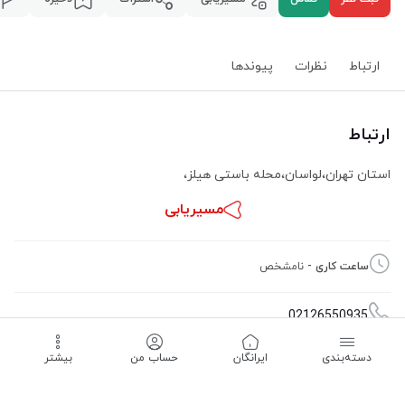
ارتباط
نظرات
پیوند‌ها
ارتباط
استان تهران
،
لواسان
،
محله باستی هیلز
،
مسیریابی
ساعت کاری -
نامشخص
02126550935
دسته‌بندی
‌ایرانگان
حساب من
بیشتر