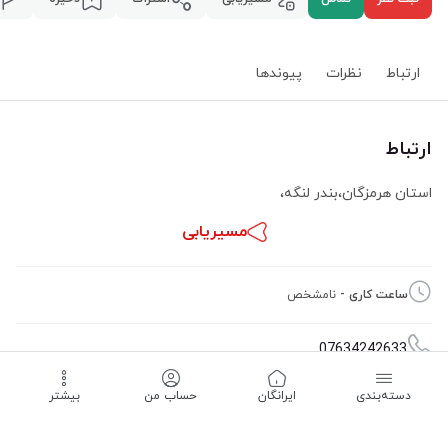
ارتباط
نظرات
پیوند‌ها
ارتباط
استان هرمزگان
،
بندر لنگه
،
مسیریابی
ساعت کاری -
نامشخص
07634242633
دسته‌بندی
‌ایرانگان
حساب من
بیشتر