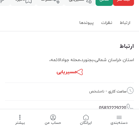
ارتباط
نظرات
پیوند‌ها
ارتباط
استان خراسان شمالی
،
بجنورد
،
محله جوادالائمه
،
مسیریابی
ساعت کاری -
نامشخص
05832229220
دسته‌بندی
‌ایرانگان
حساب من
بیشتر