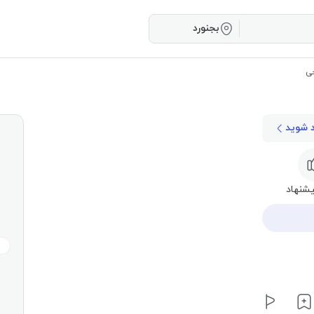
بجنورد
حی
د شوید
شنهاد