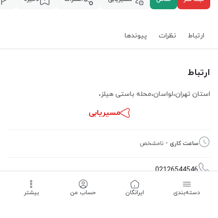
ارتباط
نظرات
پیوند‌ها
ارتباط
استان تهران
،
لواسان
،
محله باستی هیلز
،
مسیریابی
ساعت کاری -
نامشخص
02126544546
دسته‌بندی
‌ایرانگان
حساب من
بیشتر