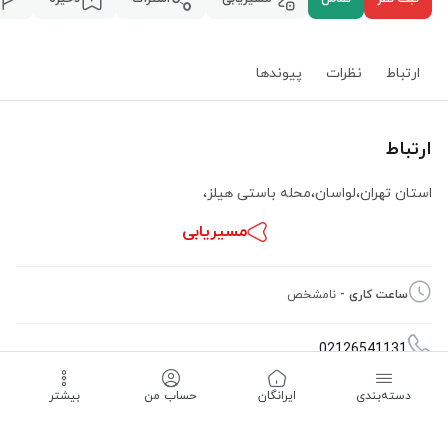
ارتباط
نظرات
پیوند‌ها
ارتباط
استان تهران
،
لواسان
،
محله باستی هیلز
،
مسیریابی
ساعت کاری -
نامشخص
02126541131
دسته‌بندی
‌ایرانگان
حساب من
بیشتر