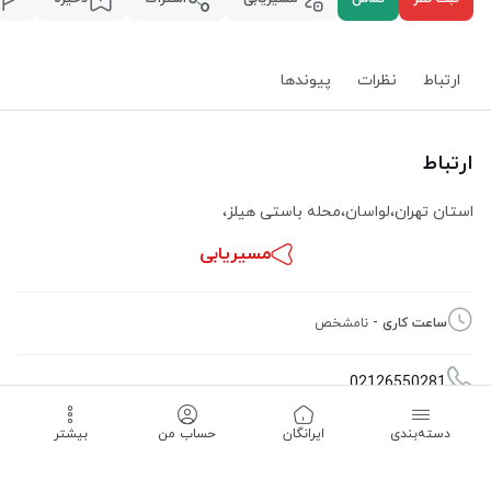
ارتباط
نظرات
پیوند‌ها
ارتباط
استان تهران
،
لواسان
،
محله باستی هیلز
،
مسیریابی
ساعت کاری -
نامشخص
02126550281
دسته‌بندی
‌ایرانگان
حساب من
بیشتر