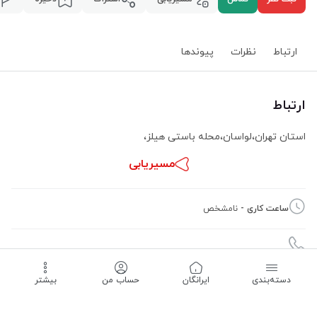
ارتباط
نظرات
پیوند‌ها
ارتباط
استان تهران
،
لواسان
،
محله باستی هیلز
،
مسیریابی
ساعت کاری -
نامشخص
دسته‌بندی
‌ایرانگان
حساب من
بیشتر
09125500734