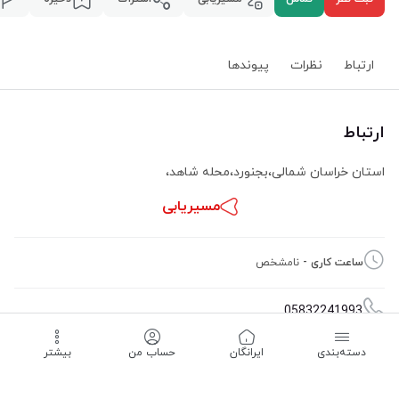
ارتباط
نظرات
پیوند‌ها
ارتباط
استان خراسان شمالی
،
بجنورد
،
محله شاهد
،
مسیریابی
ساعت کاری -
نامشخص
05832241993
دسته‌بندی
‌ایرانگان
حساب من
بیشتر