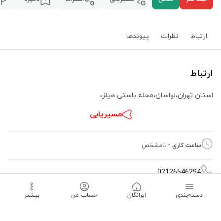
ارتباط
نظرات
پیوند‌ها
ارتباط
استان تهران
،
لواسان
،
محله باستی هیلز
،
مسیریابی
ساعت کاری -
نامشخص
02126546294
دسته‌بندی
‌ایرانگان
حساب من
بیشتر