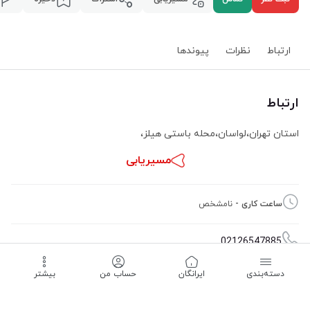
ارتباط
نظرات
پیوند‌ها
ارتباط
استان تهران
،
لواسان
،
محله باستی هیلز
،
مسیریابی
ساعت کاری -
نامشخص
02126547885
دسته‌بندی
‌ایرانگان
حساب من
بیشتر