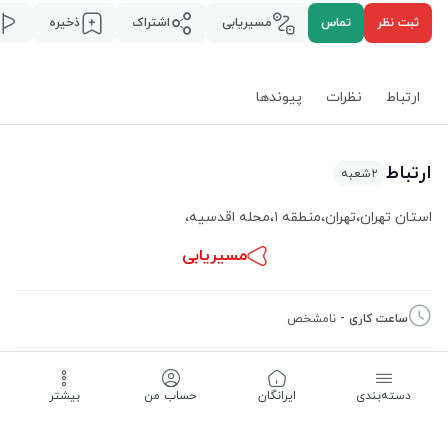
ثبت نظر
تماس
مسیریابی
اشتراک
ذخیره
ارتباط
نظرات
پیوند‌ها
ارتباط
۲
شعبه
استان تهران
،
تهران
،
منطقه ۱
،
محله اقدسیه
،
مسیریابی
ساعت کاری -
نامشخص
02122940127
02122986064
دسته‌بندی
‌ایرانگان
حساب من
بیشتر