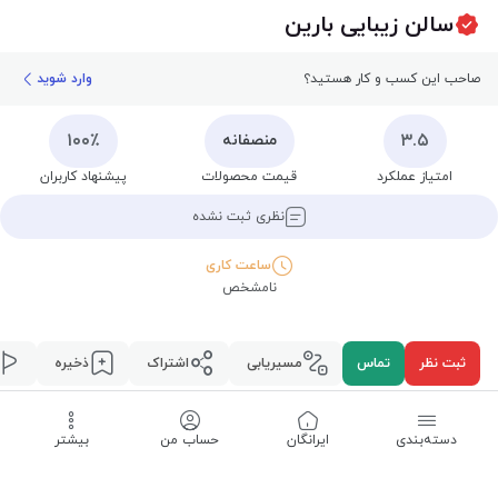
سالن زیبایی بارین
صاحب این کسب و کار هستید؟
وارد شوید
۱۰۰٪
۳.۵
منصفانه
امتیاز عملکرد
قیمت محصولات
پیشنهاد کاربران
نظری ثبت نشده
ساعت کاری
نامشخص
ثبت نظر
تماس
مسیریابی
اشتراک
ذخیره
دسته‌بندی
‌ایرانگان
حساب من
بیشتر
ارتباط
نظرات
پیوند‌ها