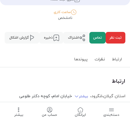
ساعت کاری
نامشخص
ثبت نظر
تماس
اشتراک
ذخیره
گزارش اشکال
ارتباط
نظرات
پیوند‌ها
ارتباط
استان گیلان
،
لنگرود
،
خیابان امام، کوچه دکتر طلوعی
بیشتر
ساعت کاری -
نامشخص
دسته‌بندی
‌ایرانگان
حساب من
بیشتر
01342532826