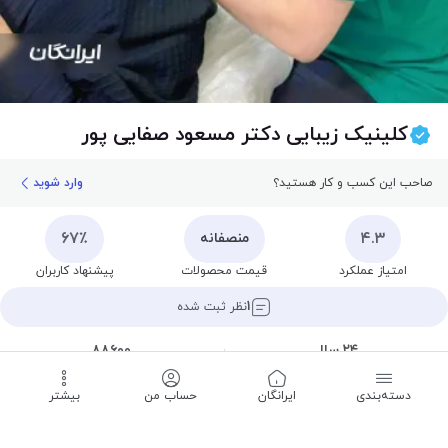
کلینیک زیبایی دکتر مسعود صفایی پور
صاحب این کسب و کار هستید؟
وارد شوید
۶۷٪
۴.۳
منصفانه
امتیاز عملکرد
قیمت محصولات
پیشنهاد کاربران
۱
نظر ثبت شده
۲۴ سال
۸۸۶۰۰
سابقه
شماره نظام پزشکی
دسته‌بندی
‌ایرانگان
حساب من
بیشتر
تعطیل است
تا ۱۰:۰۰ شنبه